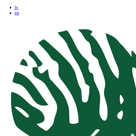
lv
en