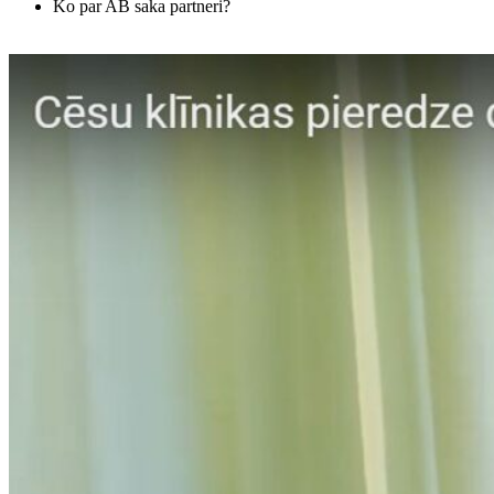
Ko par AB saka partneri?