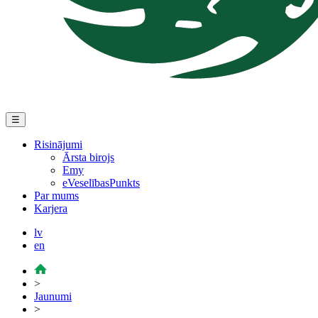
☰
Risinājumi
Ārsta birojs
Emy
eVeselībasPunkts
Par mums
Karjera
lv
en
>
Jaunumi
>