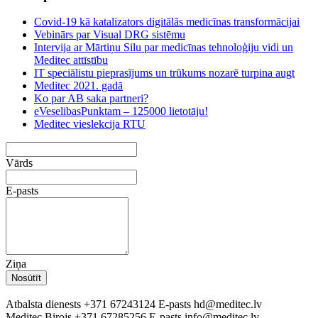
Covid-19 kā katalizators digitālās medicīnas transformācijai
Vebinārs par Visual DRG sistēmu
Intervija ar Mārtiņu Silu par medicīnas tehnoloģiju vidi un
Meditec attīstību
IT speciālistu pieprasījums un trūkums nozarē turpina augt
Meditec 2021. gadā
Ko par AB saka partneri?
eVeselibasPunktam – 125000 lietotāju!
Meditec vieslekcija RTU
Leave
this
Vārds
field
blank
E-pasts
Ziņa
Nosūtīt
Atbalsta dienests
+371 67243124
E-pasts
hd@meditec.lv
Meditec Birojs
+371 67285256
E-pasts
info@meditec.lv