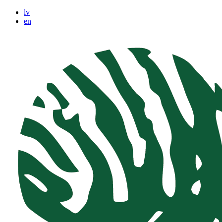
lv
en