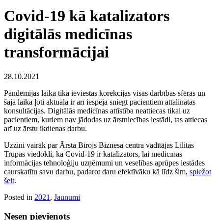
Covid-19 kā katalizators
digitālās medicīnas
transformācijai
28.10.2021
Pandēmijas laikā tika ieviestas korekcijas visās darbības sfērās un
šajā laikā ļoti aktuāla ir arī iespēja sniegt pacientiem attālinātās
konsultācijas. Digitālās medicīnas attīstība neattiecas tikai uz
pacientiem, kuriem nav jādodas uz ārstniecības iestādi, tas attiecas
arī uz ārstu ikdienas darbu.
Uzzini vairāk par Ārsta Birojs Biznesa centra vadītājas Lilitas
Trūpas viedokli, ka Covid-19 ir katalizators, lai medicīnas
informācijas tehnoloģiju uzņēmumi un veselības aprūpes iestādes
caurskatītu savu darbu, padarot daru efektīvāku kā līdz šim,
spiežot
šeit
.
Posted in
2021
,
Jaunumi
Nesen pievienots