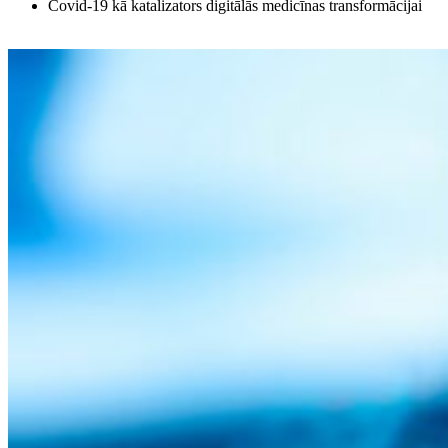
Covid-19 kā katalizators digitālās medicīnas transformācijai