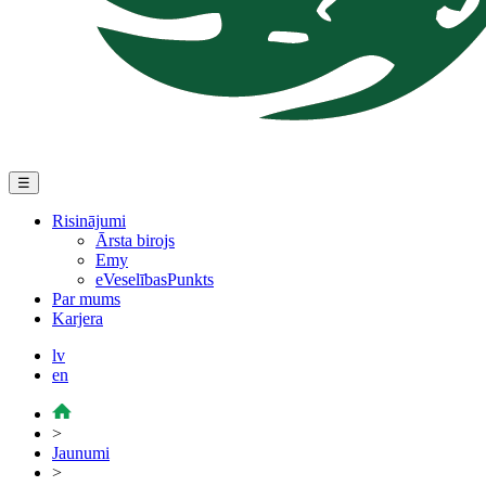
☰
Risinājumi
Ārsta birojs
Emy
eVeselībasPunkts
Par mums
Karjera
lv
en
>
Jaunumi
>