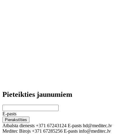
Pieteikties jaunumiem
Leave
this
E-pasts
field
Pierakstīties
blank
Atbalsta dienests
+371 67243124
E-pasts
hd@meditec.lv
Meditec Birojs
+371 67285256
E-pasts
info@meditec.lv