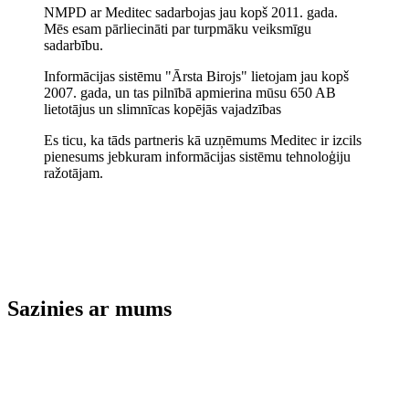
NMPD ar Meditec sadarbojas jau kopš 2011. gada.
Mēs esam pārliecināti par turpmāku veiksmīgu
sadarbību.
Informācijas sistēmu "Ārsta Birojs" lietojam jau kopš
2007. gada, un tas pilnībā apmierina mūsu 650 AB
lietotājus un slimnīcas kopējās vajadzības
Es ticu, ka tāds partneris kā uzņēmums Meditec ir izcils
pienesums jebkuram informācijas sistēmu tehnoloģiju
ražotājam.
Sazinies ar mums