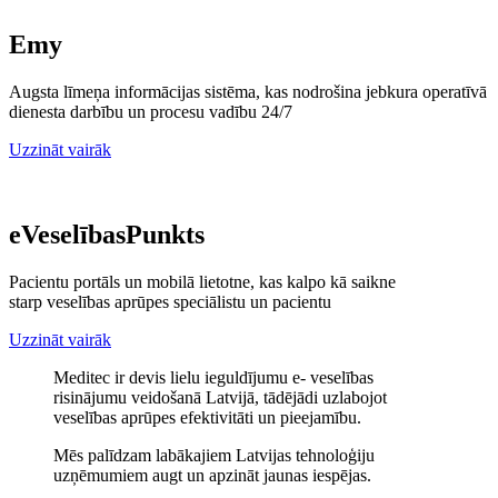
Emy
Augsta līmeņa informācijas sistēma, kas nodrošina jebkura operatīvā
dienesta darbību un procesu vadību 24/7
Uzzināt vairāk
eVeselībasPunkts
Pacientu portāls un mobilā lietotne, kas kalpo kā saikne
starp veselības aprūpes speciālistu un pacientu
Uzzināt vairāk
Meditec ir devis lielu ieguldījumu e- veselības
risinājumu veidošanā Latvijā, tādējādi uzlabojot
veselības aprūpes efektivitāti un pieejamību.
Mēs palīdzam labākajiem Latvijas tehnoloģiju
uzņēmumiem augt un apzināt jaunas iespējas.