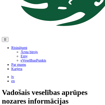
☰
Risinājumi
Ārsta birojs
Emy
eVeselībasPunkts
Par mums
Karjera
lv
en
Vadošais veselības aprūpes
nozares informācijas