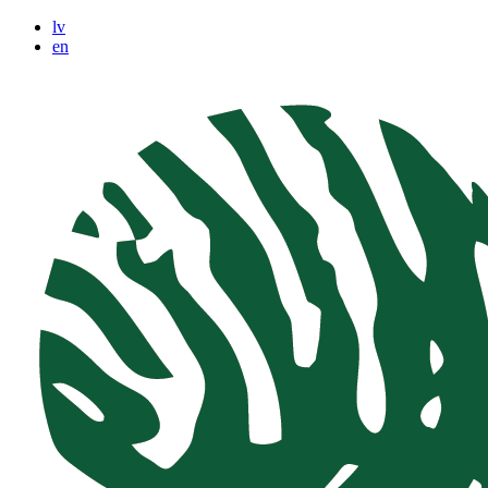
lv
en