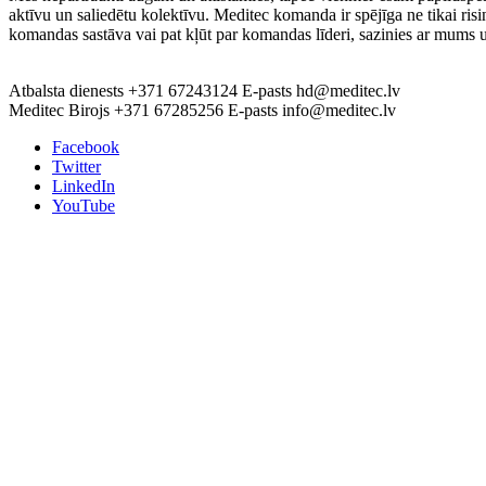
aktīvu un saliedētu kolektīvu. Meditec komanda ir spējīga ne tikai ri
komandas sastāva vai pat kļūt par komandas līderi, sazinies ar mums u
Atbalsta dienests
+371 67243124
E-pasts
hd@meditec.lv
Meditec Birojs
+371 67285256
E-pasts
info@meditec.lv
Facebook
Twitter
LinkedIn
YouTube