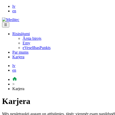
lv
en
☰
Risinājumi
Ārsta birojs
Emy
eVeselībasPunkts
Par mums
Karjera
lv
en
>
Karjera
Karjera
Mēs nepārtraukti augam un attīstāmies, tāpēc vienmēr esam papildspēk