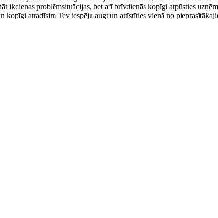
sināt ikdienas problēmsituācijas, bet arī brīvdienās kopīgi atpūsties u
n kopīgi atradīsim Tev iespēju augt un attīstīties vienā no pieprasītā